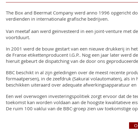
The Box and Beermat Company werd anno 1996 opgericht door 
verdienden in internationale grafische bedrijven.
Van meetaf aan werd geïnvesteerd in een joint-venture met d
voortduurt.
In 2001 werd de bouw gestart van een nieuwe drukkerij in he
de Franse etikettenproducent I.G.P.. Nog een jaar later werd
hieruit gebeurt de dispatching van de door ons geproduceerd
BBC beschikt in al zijn geledingen over de meest recente produ
formaatpersen), in de zeefdruk (Sakuraï volautomaten), als in 
beschikken uiteraard over adequate afwerkingsapparatuur en
Een wel overwogen investeringspolitiek zorgt ervoor dat de te
toekomst kan worden voldaan aan de hoogste kwalitatieve eisen
De ruim 100 vaklui van de BBC-groep zien uw toekomstige opd
O