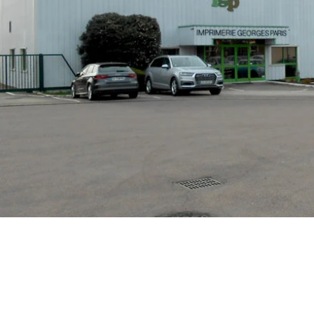
The Box and Beermat Company
Chemin de la Villa Romaine 1
B-7822 Ghislenghien (Ath)